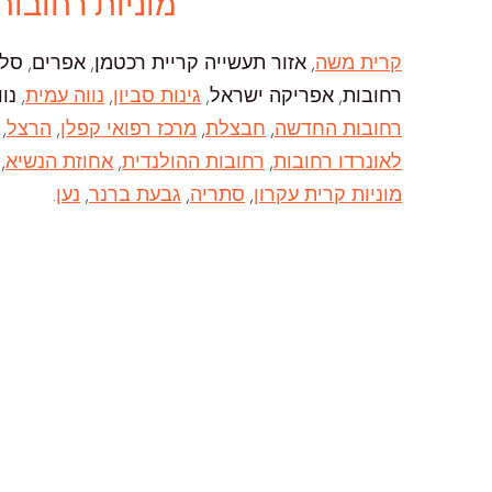
מוניות רחובות
קרית משה
, אזור תעשייה קריית רכטמן, אפרים, סלע
רחובות, אפריקה ישראל,
גינות סביון
,
נווה עמית
, נ
רחובות החדשה
,
חבצלת
,
מרכז רפואי קפלן
,
הרצל
,
לאונרדו רחובות
,
רחובות ההולנדית
,
אחוזת הנשיא
,
מוניות קרית עקרון
,
סתריה
,
גבעת ברנר
,
נען
.