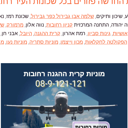
 החדשה פזורים בכל שכונות העיר רחו
, שיכון ותיקים,
שלמה אבן גבירול כפר גבירול
, שכונת רמז, נ
ווה יהודה, התחנה המרכזית
קניון רחובות
, נווה אלון,
מרמורק
,
שע
אושיות
,
גינות סביון
, רמת אהרון,
קרית ההגנה
,
היובל
, אבני חן,
הפקולטה לחקלאות
,
מכון וייצמן
,
מוניות סתריה
,
מוניות נען
,
מו