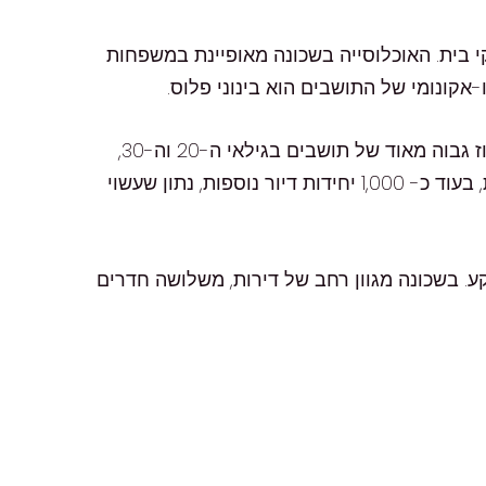
כלוסייה: בשכונה מתגוררים היום כ-7,000 תושבים. בסוף אכלוסה היא אמורה למנות כ-3,100 משקי בית. האוכלוסייה בשכונה מאופיינת במשפחות
-אקונומי של התושבים הוא בינוני פלוס.
התפלגות הגילאים בשכונה תואמת ברובה לאחוז הממוצע בכלל האוכלוסייה. בנוסף, האוכלוסייה מאופיינת באחוז גבוה מאוד של תושבים בגילאי ה-20 וה-30,
לעומת אחוז נמוך יחסית של תושבים בגילאי ה-70+ ובני עשרה. הבנייה בשכונה תגדיל אותה, בשנתיים הקרובות, בעוד כ- 1,000 יחידות דיור נוספות, נתון שעשוי
ע. בשכונה מגוון רחב של דירות, משלושה חדרים