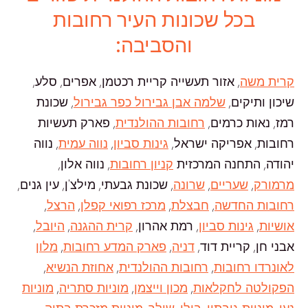
בכל שכונות העיר רחובות
והסביבה:
קרית משה
, אזור תעשייה קריית רכטמן, אפרים, סלע,
שיכון ותיקים,
שלמה אבן גבירול כפר גבירול
, שכונת
רמז, נאות כרמים,
רחובות ההולנדית
, פארק תעשיות
רחובות, אפריקה ישראל,
גינות סביון
,
נווה עמית
, נווה
יהודה, התחנה המרכזית
קניון רחובות
, נווה אלון,
מרמורק
,
שעריים
,
שרונה
, שכונת גבעתי, מילצ'ן, עין גנים,
רחובות החדשה
,
חבצלת
,
מרכז רפואי קפלן
,
הרצל
,
אושיות
,
גינות סביון
, רמת אהרון,
קרית ההגנה
,
היובל
,
אבני חן, קריית דוד,
דניה
,
פארק המדע רחובות
,
מלון
לאונרדו רחובות
,
רחובות ההולנדית
,
אחוזת הנשיא
,
הפקולטה לחקלאות
,
מכון וייצמן
,
מוניות סתריה
,
מוניות