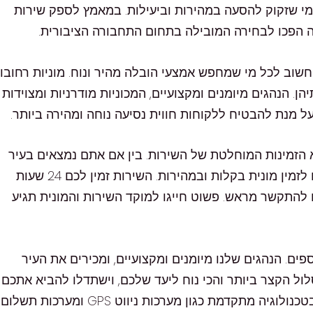
מי שזקוק להסעה במהירות וביעילות. במאמץ לספק שירות
נה הפכו לבחירה המובילה בתחום התחבורה הציבורית.
 חשוב לכל מי שמחפש אמצעי הובלה מהיר ונוח. מוניות רחובו
ן. הנהגים מיומנים ומקצועיים, המכוניות מודרניות ומצוידות
א הזמינות המוחלטת של השירות. בין אם אתם נמצאים בעיר
קרית ההגנה או בכל מקום אחר בארץ, תמיד תוכלו לזמין מונית בקלות ובמהירות. השירות זמין לכם 24 שעות
חנה או להתקשר מראש. פשוט חייגו למוקד השירות והמונית תגיע
פים. הנהגים שלנו מיומנים ומקצועיים, ומכירים את העיר
ול הקצר ביותר והכי נוח ליעד שלכם, וישתדלו להביא אתכם
ליעד במהירות וביעילות. כמו כן, המוניות מצוידות בטכנולוגיה מתקדמת כגון מערכות ניווט GPS ומערכות תשלום