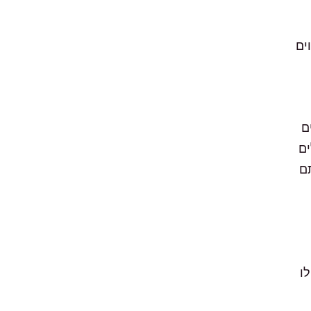
ים
ם
ים
ם
ו